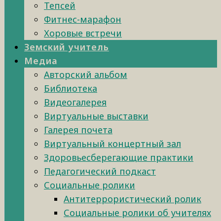
Тепсей
Фитнес-марафон
Хоровые встречи
Земский учитель
Медиа
Авторский альбом
Библиотека
Видеогалерея
Виртуальные выставки
Галерея почета
Виртуальный концертный зал
Здоровьесберегающие практики
Педагогический подкаст
Социальные ролики
Антитеррористический ролик
Социальные ролики об учителях