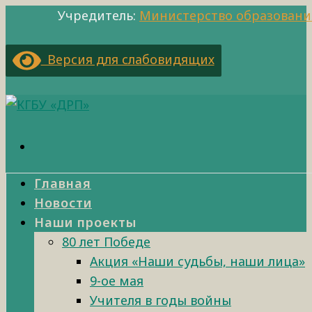
Учредитель:
Министерство образовани
Версия для слабовидящих
Главная
Новости
Наши проекты
80 лет Победе
Акция «Наши судьбы, наши лица»
9-ое мая
Учителя в годы войны