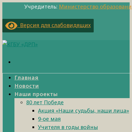
Учредитель:
Министерство образовани
Версия для слабовидящих
Главная
Новости
Наши проекты
80 лет Победе
Акция «Наши судьбы, наши лица»
9-ое мая
Учителя в годы войны