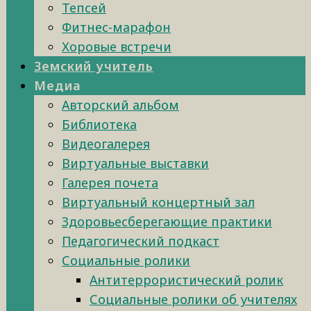
Тепсей
Фитнес-марафон
Хоровые встречи
Земский учитель
Медиа
Авторский альбом
Библиотека
Видеогалерея
Виртуальные выставки
Галерея почета
Виртуальный концертный зал
Здоровьесберегающие практики
Педагогический подкаст
Социальные ролики
Антитеррористический ролик
Социальные ролики об учителях