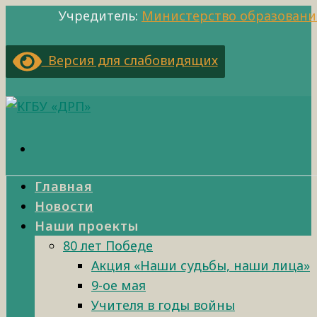
Учредитель:
Министерство образовани
Версия для слабовидящих
Главная
Новости
Наши проекты
80 лет Победе
Акция «Наши судьбы, наши лица»
9-ое мая
Учителя в годы войны