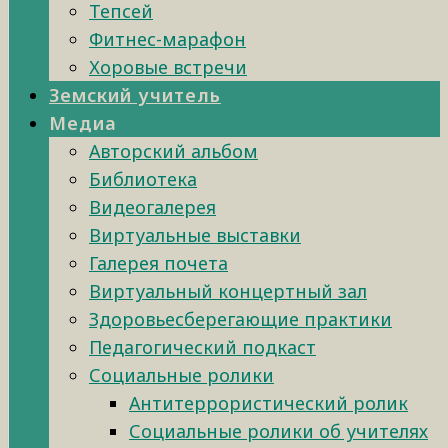
Тепсей
Фитнес-марафон
Хоровые встречи
Земский учитель
Медиа
Авторский альбом
Библиотека
Видеогалерея
Виртуальные выставки
Галерея почета
Виртуальный концертный зал
Здоровьесберегающие практики
Педагогический подкаст
Социальные ролики
Антитеррористический ролик
Социальные ролики об учителях