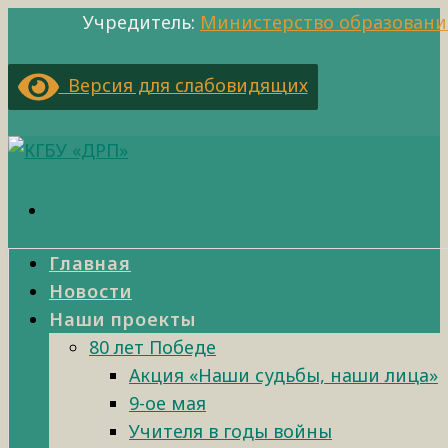
Учредитель:
Министерство образовани
Версия для слабовидящих
Главная
Новости
Наши проекты
80 лет Победе
Акция «Наши судьбы, наши лица»
9-ое мая
Учителя в годы войны