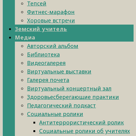
Тепсей
Фитнес-марафон
Хоровые встречи
Земский учитель
Медиа
Авторский альбом
Библиотека
Видеогалерея
Виртуальные выставки
Галерея почета
Виртуальный концертный зал
Здоровьесберегающие практики
Педагогический подкаст
Социальные ролики
Антитеррористический ролик
Социальные ролики об учителях