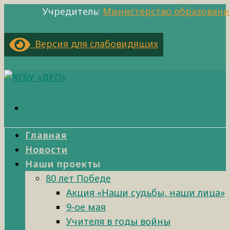
Учредитель:
Министерство образовани
Версия для слабовидящих
Главная
Новости
Наши проекты
80 лет Победе
Акция «Наши судьбы, наши лица»
9-ое мая
Учителя в годы войны