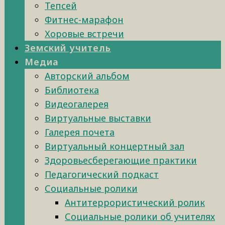
Тепсей
Фитнес-марафон
Хоровые встречи
Земский учитель
Медиа
Авторский альбом
Библиотека
Видеогалерея
Виртуальные выставки
Галерея почета
Виртуальный концертный зал
Здоровьесберегающие практики
Педагогический подкаст
Социальные ролики
Антитеррористический ролик
Социальные ролики об учителях