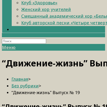
Клуб «Здоровье»
Женский хор учителей
Смешанный академический хор «Бель
Клуб авторской песни «Четыре четвер
Меню
“Движение-жизнь” Вып
Главная
>
Без рубрики
>
“Движение-жизнь” Выпуск № 19
“Движение-жизнь” Выпуск № 1