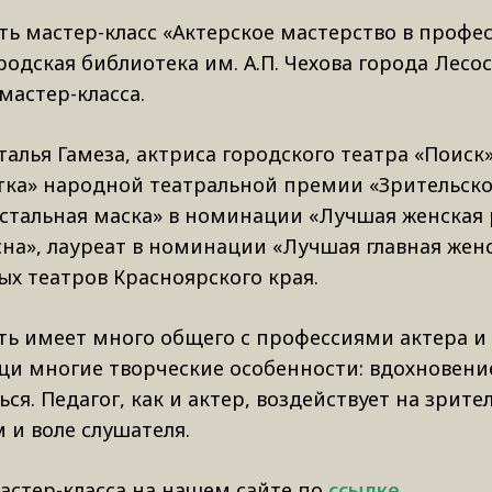
ить мастер-класс «Актерское мастерство в профе
одская библиотека им. А.П. Чехова города Лес
мастер-класса.
алья Гамеза, актриса городского театра «Поиск
ка» народной театральной премии «Зрительско
стальная маска» в номинации «Лучшая женская 
на», лауреат в номинации «Лучшая главная женс
х театров Красноярского края.
ть имеет много общего с профессиями актера и 
и многие творческие особенности: вдохновени
я. Педагог, как и актер, воздействует на зрит
 и воле слушателя.
астер-класса на нашем сайте по
ссылке
.