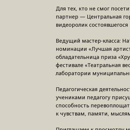
Для тех, кто не смог посет
партнер — Центральная гор
видеоролик состоявшегося 
Ведущий мастер-класса: Нат
номинации «Лучшая артист
обладательница приза «Хру
фестивале «Театральная вес
лаборатории муниципальны
Педагогическая деятельнос
учениками педагогу присущ
способность перевоплощатьс
к чувствам, памяти, мыслям
Приглашаем к просмотру м