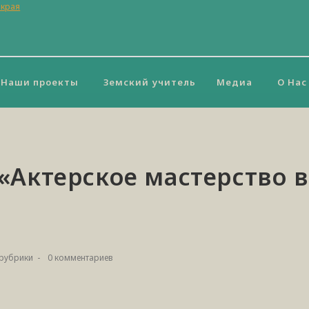
 края
Наши проекты
Земский учитель
Медиа
О Нас
 «Актерское мастерство 
 рубрики
0 комментариев