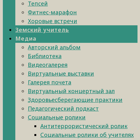
Тепсей
Фитнес-марафон
Хоровые встречи
Земский учитель
Медиа
Авторский альбом
Библиотека
Видеогалерея
Виртуальные выставки
Галерея почета
Виртуальный концертный зал
Здоровьесберегающие практики
Педагогический подкаст
Социальные ролики
Антитеррористический ролик
Социальные ролики об учителях