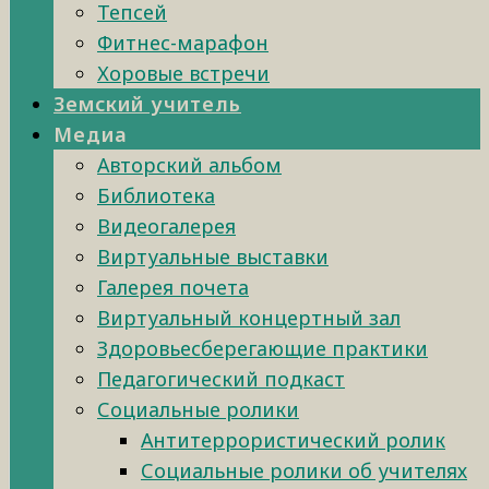
Тепсей
Фитнес-марафон
Хоровые встречи
Земский учитель
Медиа
Авторский альбом
Библиотека
Видеогалерея
Виртуальные выставки
Галерея почета
Виртуальный концертный зал
Здоровьесберегающие практики
Педагогический подкаст
Социальные ролики
Антитеррористический ролик
Социальные ролики об учителях