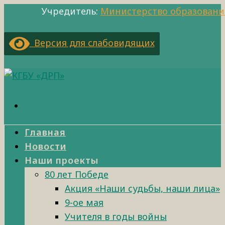
Учредитель:
Министерство образовани
Версия для слабовидящих
Главная
Новости
Наши проекты
80 лет Победе
Акция «Наши судьбы, наши лица»
9-ое мая
Учителя в годы войны