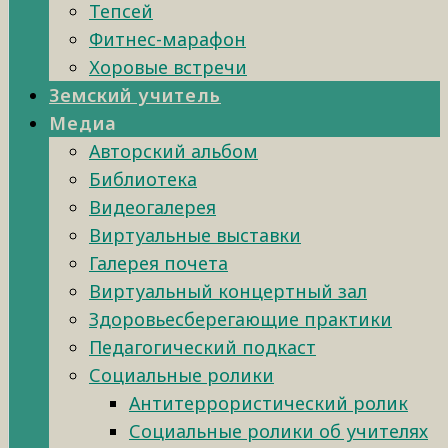
Тепсей
Фитнес-марафон
Хоровые встречи
Земский учитель
Медиа
Авторский альбом
Библиотека
Видеогалерея
Виртуальные выставки
Галерея почета
Виртуальный концертный зал
Здоровьесберегающие практики
Педагогический подкаст
Социальные ролики
Антитеррористический ролик
Социальные ролики об учителях