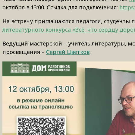
октября в 13:00. Ссылка для подключения:
https
На встречу приглашаются педагоги, студенты 
литературного конкурса «Всё, что сердцу доро
Ведущий мастерской – учитель литературы, мо
просвещения –
Сергей Цветков
.