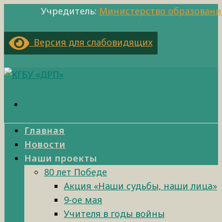
Учредитель:
Министерство образовани
Версия для слабовидящих
Главная
Новости
Наши проекты
80 лет Победе
Акция «Наши судьбы, наши лица»
9-ое мая
Учителя в годы войны