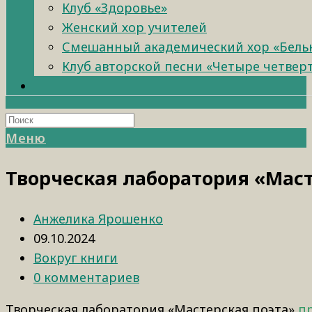
Клуб «Здоровье»
Женский хор учителей
Смешанный академический хор «Бель
Клуб авторской песни «Четыре четвер
Меню
Творческая лаборатория «Маст
Анжелика Ярошенко
09.10.2024
Вокруг книги
0 комментариев
Творческая лаборатория «Мастерская поэта»
п