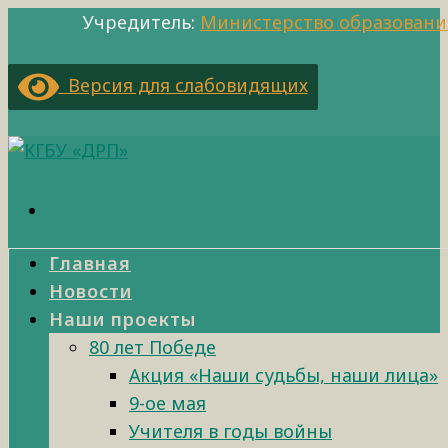
Учредитель:
Министерство образовани
Версия для слабовидящих
Главная
Новости
Наши проекты
80 лет Победе
Акция «Наши судьбы, наши лица»
9-ое мая
Учителя в годы войны