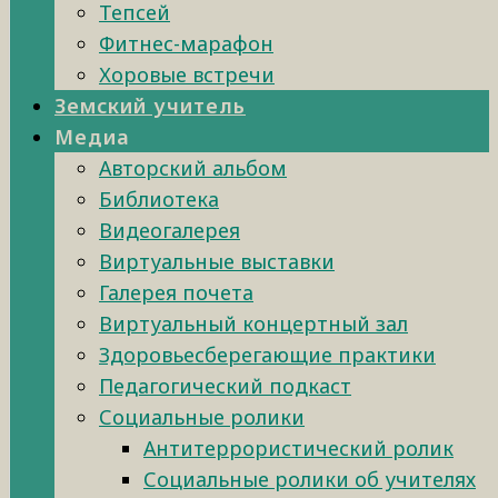
Тепсей
Фитнес-марафон
Хоровые встречи
Земский учитель
Медиа
Авторский альбом
Библиотека
Видеогалерея
Виртуальные выставки
Галерея почета
Виртуальный концертный зал
Здоровьесберегающие практики
Педагогический подкаст
Социальные ролики
Антитеррористический ролик
Социальные ролики об учителях