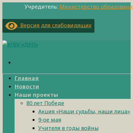
Учредитель:
Министерство образовани
Версия для слабовидящих
Главная
Новости
Наши проекты
80 лет Победе
Акция «Наши судьбы, наши лица»
9-ое мая
Учителя в годы войны