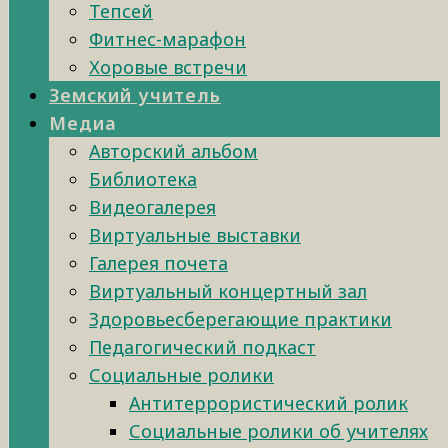
Тепсей
Фитнес-марафон
Хоровые встречи
Земский учитель
Медиа
Авторский альбом
Библиотека
Видеогалерея
Виртуальные выставки
Галерея почета
Виртуальный концертный зал
Здоровьесберегающие практики
Педагогический подкаст
Социальные ролики
Антитеррористический ролик
Социальные ролики об учителях