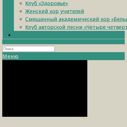
Клуб «Здоровье»
Женский хор учителей
Смешанный академический хор «Бель
Клуб авторской песни «Четыре четвер
Меню