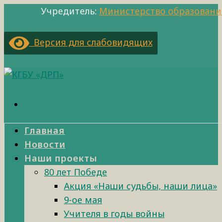
Учредитель:
Министерство образовани
Версия для слабовидящих
Главная
Новости
Наши проекты
80 лет Победе
Акция «Наши судьбы, наши лица»
9-ое мая
Учителя в годы войны