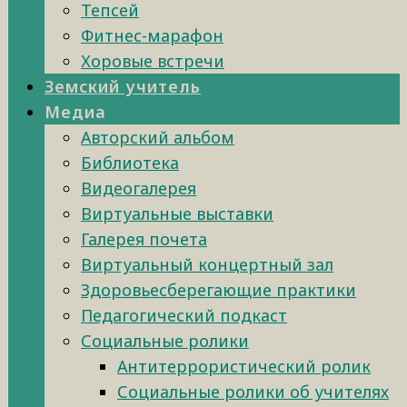
Тепсей
Фитнес-марафон
Хоровые встречи
Земский учитель
Медиа
Авторский альбом
Библиотека
Видеогалерея
Виртуальные выставки
Галерея почета
Виртуальный концертный зал
Здоровьесберегающие практики
Педагогический подкаст
Социальные ролики
Антитеррористический ролик
Социальные ролики об учителях