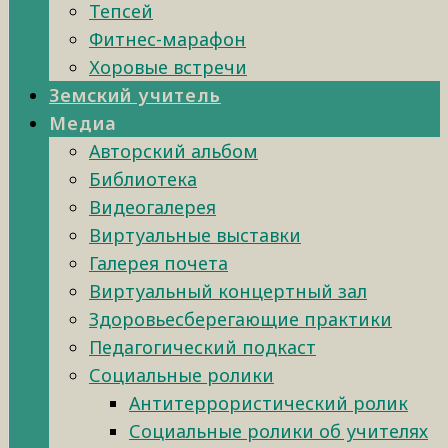
Тепсей
Фитнес-марафон
Хоровые встречи
Земский учитель
Медиа
Авторский альбом
Библиотека
Видеогалерея
Виртуальные выставки
Галерея почета
Виртуальный концертный зал
Здоровьесберегающие практики
Педагогический подкаст
Социальные ролики
Антитеррористический ролик
Социальные ролики об учителях