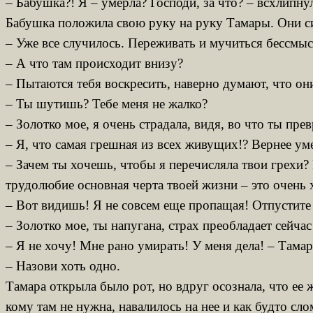
– Бабушка?! Я – умерла? Господи, за что? – всхлипну
Бабушка положила свою руку на руку Тамары. Они сид
– Уже все случилось. Переживать и мучиться бессмыс
– А что там происходит внизу?
– Пытаются тебя воскресить, наверно думают, что он
– Ты шутишь? Тебе меня не жалко?
– Золотко мое, я очень страдала, видя, во что ты пр
– Я, что самая грешная из всех живущих!? Вернее ум
– Зачем ты хочешь, чтобы я перечисляла твои грехи? 
трудолюбие основная черта твоей жизни – это очень 
– Вот видишь! Я не совсем еще пропащая! Отпустите
– Золотко мое, ты напугана, страх преобладает сейчас
– Я не хочу! Мне рано умирать! У меня дела! – Тамара
– Назови хоть одно.
Тамара открыла было рот, но вдруг осознала, что ее 
кому там не нужна, навалилось на нее и как будто сло