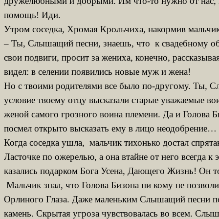
дружелюбными и добрыми. Им что-то нужно от нас, на
помощь! Иди.
Утром соседка, Хромая Крольчиха, накормив мальчика
– Ты, Слышащий песни, знаешь, что к свадебному об
свои подвиги, просит за жениха, конечно, рассказыв
видел: в селении появились новые муж и жена!
Но с твоими родителями все было по-другому. Ты, 
условие твоему отцу высказали старые уважаемые вои
женой самого грозного воина племени. Да и Голова Б
посмел открыто высказать ему в лицо неодобрение… А
Когда соседка ушла, мальчик тихонько достал спрята
Ласточке по ожерелью, а она втайне от него всегда 
казались подарком Бога Усена, Дающего Жизнь! Он то
Мальчик знал, что Голова Бизона ни кому не позволит
Орлиного Глаза. Даже маленьким Слышащий песни пони
камень. Скрытая угроза чувствовалась во всем. Слы