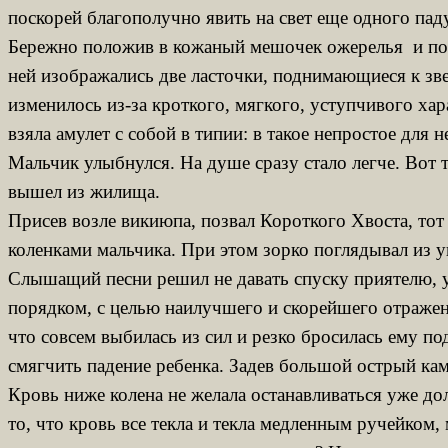
поскорей благополучно явить на свет еще одного пад
Бережно положив в кожаный мешочек ожерелья и пояс
ней изображались две ласточки, поднимающиеся к зве
изменилось из-за кроткого, мягкого, уступчивого х
взяла амулет с собой в типии: в такое непростое для
Мальчик улыбнулся. На душе сразу стало легче. Вот 
вышел из жилища.
Присев возле викиюпа, позвал Короткого Хвоста, тот 
коленками мальчика. При этом зорко поглядывал из 
Слышащий песни решил не давать спуску приятелю, у
порядком, с целью наилучшего и скорейшего отражени
что совсем выбилась из сил и резко бросилась ему п
смягчить падение ребенка. Задев большой острый кам
Кровь ниже колена не желала останавливаться уже до
то, что кровь все текла и текла медленным ручейком