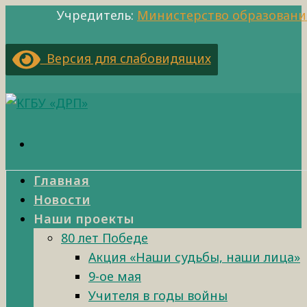
Учредитель:
Министерство образовани
Версия для слабовидящих
Главная
Новости
Наши проекты
80 лет Победе
Акция «Наши судьбы, наши лица»
9-ое мая
Учителя в годы войны