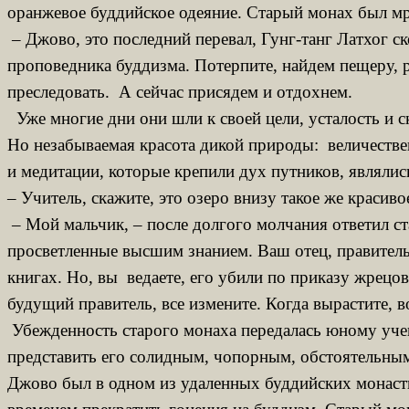
оранжевое буддийское одеяние. Старый монах был мрач
– Джово, это последний перевал, Гунг-танг Латхог с
проповедника буддизма. Потерпите, найдем пещеру, ра
преследовать. А сейчас присядем и отдохнем.
Уже многие дни они шли к своей цели, усталость и с
Но незабываемая красота дикой природы: величествен
и медитации, которые крепили дух путников, являли
– Учитель, скажите, это озеро внизу такое же красив
– Мой мальчик, – после долгого молчания ответил ст
просветленные высшим знанием. Ваш отец, правитель
книгах. Но, вы ведаете, его убили по приказу жрецо
будущий правитель, все измените. Когда вырастите, 
Убежденность старого монаха передалась юному учени
представить его солидным, чопорным, обстоятельным
Джово был в одном из удаленных буддийских монасты