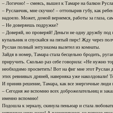
– Логично! – смеясь, вышел к Тамаре на балкон Русла
– Русланчик, мне скучно! – оттопырив губу, как ребе
надоело. Может, домой вернемся, работы за глаза, са
– Не доверяешь подружке?
– Доверяй, но проверяй! Деньги не одну дружбу под
купальник и спускайся на пятый пирс! Жду через пол
Руслан полный энтузиазма вылетел из комнаты.
Зайдя в номер, Тамара стала бесцельно бродить, руга
приручить. Сколько раз себе говорила: «Не нужно т
необходимо просветить! Вот на фиг мне этот Руслан д
этих ревнивых дряней, наверняка уже наколдовали! То
И приняв решение, Тамара, как все энергичные люди 
– Сегодня же вспомню всех доброжелательниц и закаж
именно вспомню!
Подошла к зеркалу, скинула пеньюар и стала любоват
истинную цену знаю! А размениваюсь на всякую ерунд