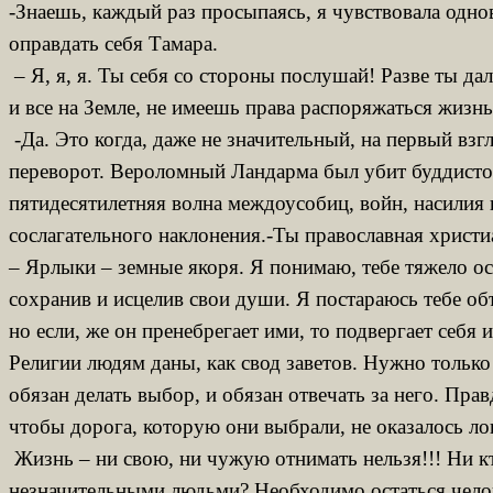
-Знаешь, каждый раз просыпаясь, я чувствовала одно
оправдать себя Тамара.
– Я, я, я. Ты себя со стороны послушай! Разве ты да
и все на Земле, не имеешь права распоряжаться жизн
-Да. Это когда, даже не значительный, на первый вз
переворот. Вероломный Ландарма был убит буддистом 
пятидесятилетняя волна междоусобиц, войн, насилия 
сослагательного наклонения.-Ты православная христиа
– Ярлыки – земные якоря. Я понимаю, тебе тяжело ос
сохранив и исцелив свои души. Я постараюсь тебе о
но если, же он пренебрегает ими, то подвергает себ
Религии людям даны, как свод заветов. Нужно только
обязан делать выбор, и обязан отвечать за него. Пра
чтобы дорога, которую они выбрали, не оказалось ло
Жизнь – ни свою, ни чужую отнимать нельзя!!! Ни кто
незначительными людьми? Необходимо остаться человек