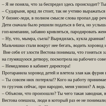
– Я не поняла, что за беспредел здесь происходит
– Сударыня, вряд ли стоит, так не учтиво выражатьс
У бизнес-леди, в полном смысле слова пропал дар речи
Дети сначала было решили податься в бега, но услыш
гоп-компании, забавно кривляться, пародировать жен
– Ну, что, мымра, съела? Вырядилась, кукла дранная!
Мальчишки стали вокруг нее бегать, водить хоровод и
Вне себя от злости Вестова понимала, что гоняться з
на глумящуюся детвору, посмотрела на рабочего сов
– Немедленно в кабинет директора!
Протаранила хоровод детей и влетела злая как фурия в
– Ты совсем нюх потеряла!? Кого на работу принимае
то грузчик сейчас, при народно, меня унизил? А ведь 
– Объясни, что произошло? Ты чего такая заводная,
Вестова опешила, люди в который раз ее не понимали,