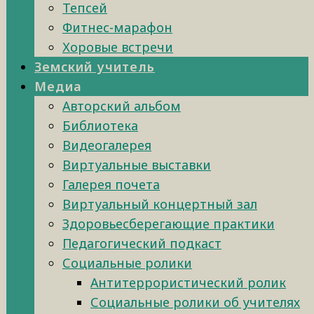
Тепсей
Фитнес-марафон
Хоровые встречи
Земский учитель
Медиа
Авторский альбом
Библиотека
Видеогалерея
Виртуальные выставки
Галерея почета
Виртуальный концертный зал
Здоровьесберегающие практики
Педагогический подкаст
Социальные ролики
Антитеррористический ролик
Социальные ролики об учителях