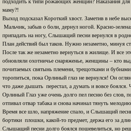
подходить к типи рожающих женщин? Наказания для с
маму?!
Выход подсказал Короткий хвост. Заметив в небе выс
Мальчик, забыв о боли, дернул ногой. Красно-зелен
припадать на ногу, Слышащий песни вернулся в род
План действий был таков. Нужно незаметно, минуя сто
После так же незаметно вернуться в жилище. И все э
обновляли охотничье снаряженье, женщины – кто выде
почитаемых святынь племени, трещотками и бубнами,
торопиться, пока Орлиный глаз не вернулся! Он огля
что даже дышать перестал, а думать и вовсе боялся.
Орлиный Глаз уже очень долго пел песню без слов, п
отпивал отвар табака и снова начинал тянуть мелоди
Время все шло, напряжение спало, и Слышащий песни 
бортики плошки, какой-то предмет, держа его за дли
Слышащий песни долго боялся пошевелиться, но решил