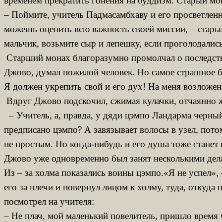
временем прекратить гонения на буддизм. Старый м
– Поймите, учитель Падмасамбхаву и его просветленн
можешь оценить всю важность своей миссии, – старый
мальчик, возьмите сыр и лепешку, если проголодалис
Старший монах благоразумно промолчал о последствия
Джово, думал пожилой человек. Но самое страшное б
Я должен укрепить свой и его дух! На меня возложен
Вдруг Джово подскочил, сжимая кулачки, отчаянно же
– Учитель, а, правда, у дяди цэмпо Ландарма черный
предписано цэмпо? А завязывает волосы в узел, пото
не простым. Но когда-нибудь и его душа тоже стан
Джово уже одновременно был занят несколькими делам
Из – за холма показались воины цэмпо.«Я не успел», 
его за плечи и повернул лицом к холму, туда, откуда
посмотрел на учителя:
– Не плач, мой маленький повелитель, пришло время