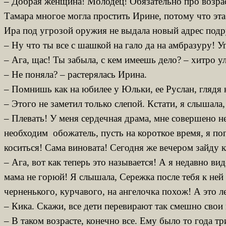
– Добрая женщина! Молодец! Обязательно про возрас
Тамара многое могла простить Ирине, потому что эта
Ира под угрозой оружия не выдала новый адрес подр
– Ну что ты все с шашкой на гало да на амбразуру! У
– Ага, щас! Ты забыла, с кем имеешь дело? – хитро у
– Не поняла? – растерялась Ирина.
– Помнишь как на юбилее у Юльки, ее Руслан, глядя 
– Этого не заметил только слепой. Кстати, я слышала
– Плевать! У меня сердечная драма, мне совершено н
необходим обожатель, пусть на короткое время, я по
коситься! Сама виновата! Сегодня же вечером зайду к
– Ага, вот как теперь это называется! А я недавно ви
мама не горюй! Я слышала, Сережка после тебя к ней 
черненького, курчавого, на ангелочка похож! А это л
– Кика. Скажи, все дети перевирают так смешно сво
– В таком возрасте, конечно все. Ему было то года т