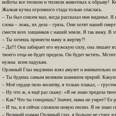
койоты все теснили и теснили животных к обрыву! Ког
Жалкая кучка огромного стада только спаслась.
– Ты был совсем мал, когда рассказал мне виденье. Я
слова – ложь, их дела – грязь. Они хотят нашей сме
смести всех хищников с нашей земли. Я так вижу. В э
– Ты хочешь принести маму в жертву?!
– Да!!! Она забирает его мужскую силу, она лишает в
твоего отца не будет предела. Он будет мстить. Мсти
нужна всем падукам.
Орлиный Глаз медленно взял амулет и внимательно пос
– Ты будешь самым великим шаманом прерий. Какую 
– Моё сердце пело молитву, я только плакал, – груст
– Ну что ж, я ещё раз скажу: «Я не знаю предела тв
– Как? Что ты говоришь? Значит, мама не умрет? Ее 
– И ты, и я сейчас сложили новую песню. Я не знаю 
– Великий шаман Орлиный глаз, я больше не стану вл