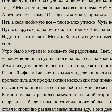
Приняв душ, Вестова с удовольствием и грацией кошк
тогда? Меня нет, а для остальных все по-прежнему? Н
А вот это все – кому? Оглядывая комнату, продолжала
Нет, а себя любимую все – таки жалко ужасно! Чуть в
Пустота кругом, одна пустота. Вот только Ирка одна 
Надо что – то менять. Менять. Знать бы еще что имен
спать…
Утро было хмурым и каким–то безрадостным. Свет, у
усилием воли она спустила ноги на пол, села на край
Уехать из дома получилось только в полдевятого, пот
Главный офис «Пчелки» находился в деловой части гор
пропесочила для профилактики нескольких подчиненны
нельзя точно описывая ее стиль работы: «Бизнесмен –
К мини–маркету решила подъехать с тыльной стороны
направилась было к ним, но от увиденного обалдела 
стоял и спокойно раздавал мальчишкам еду, а они дел