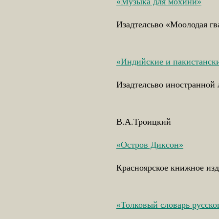
«Музыка для мохини»
Изадтелсьво «Моолодая гв
«Индийские и пакистански
Изадтелсьво иностранной 
В.А.Троицкий
«Остров Диксон»
Красноярское книжное изда
«Толковый словарь русско