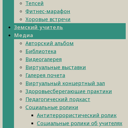
Тепсей
Фитнес-марафон
Хоровые встречи
Земский учитель
Медиа
Авторский альбом
Библиотека
Видеогалерея
Виртуальные выставки
Галерея почета
Виртуальный концертный зал
Здоровьесберегающие практики
Педагогический подкаст
Социальные ролики
Антитеррористический ролик
Социальные ролики об учителях