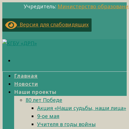
Учредитель:
Министерство образовани
Версия для слабовидящих
Главная
Новости
Наши проекты
80 лет Победе
Акция «Наши судьбы, наши лица»
9-ое мая
Учителя в годы войны