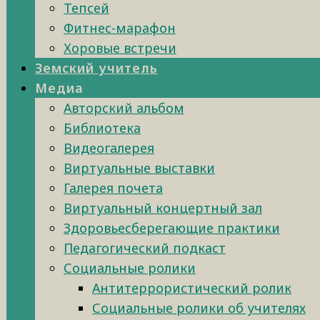
Тепсей
Фитнес-марафон
Хоровые встречи
Земский учитель
Медиа
Авторский альбом
Библиотека
Видеогалерея
Виртуальные выставки
Галерея почета
Виртуальный концертный зал
Здоровьесберегающие практики
Педагогический подкаст
Социальные ролики
Антитеррористический ролик
Социальные ролики об учителях