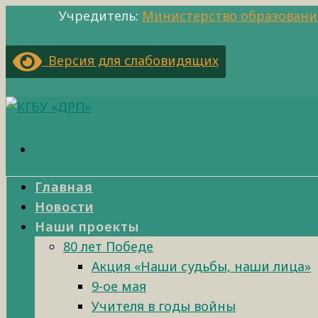
Учредитель:
Министерство образовани
Версия для слабовидящих
Главная
Новости
Наши проекты
80 лет Победе
Акция «Наши судьбы, наши лица»
9-ое мая
Учителя в годы войны