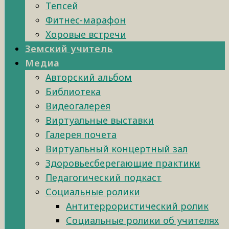
Тепсей
Фитнес-марафон
Хоровые встречи
Земский учитель
Медиа
Авторский альбом
Библиотека
Видеогалерея
Виртуальные выставки
Галерея почета
Виртуальный концертный зал
Здоровьесберегающие практики
Педагогический подкаст
Социальные ролики
Антитеррористический ролик
Социальные ролики об учителях