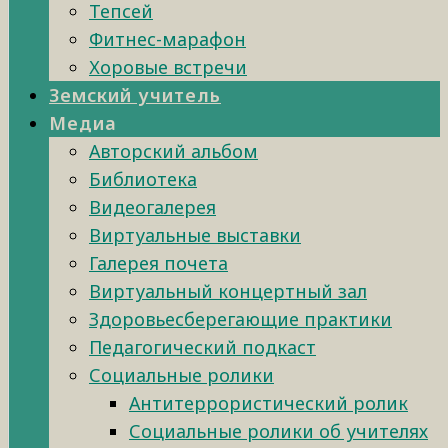
Тепсей
Фитнес-марафон
Хоровые встречи
Земский учитель
Медиа
Авторский альбом
Библиотека
Видеогалерея
Виртуальные выставки
Галерея почета
Виртуальный концертный зал
Здоровьесберегающие практики
Педагогический подкаст
Социальные ролики
Антитеррористический ролик
Социальные ролики об учителях