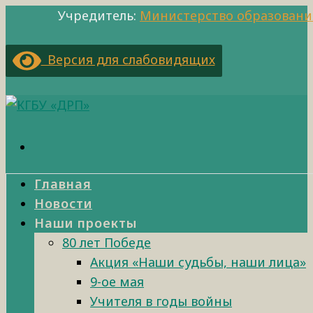
Учредитель:
Министерство образовани
Версия для слабовидящих
Главная
Новости
Наши проекты
80 лет Победе
Акция «Наши судьбы, наши лица»
9-ое мая
Учителя в годы войны