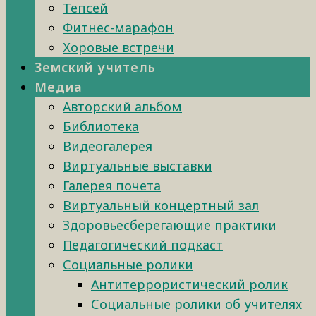
Тепсей
Фитнес-марафон
Хоровые встречи
Земский учитель
Медиа
Авторский альбом
Библиотека
Видеогалерея
Виртуальные выставки
Галерея почета
Виртуальный концертный зал
Здоровьесберегающие практики
Педагогический подкаст
Социальные ролики
Антитеррористический ролик
Социальные ролики об учителях