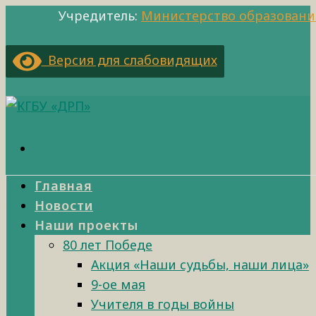
Учредитель:
Министерство образовани
Версия для слабовидящих
Главная
Новости
Наши проекты
80 лет Победе
Акция «Наши судьбы, наши лица»
9-ое мая
Учителя в годы войны