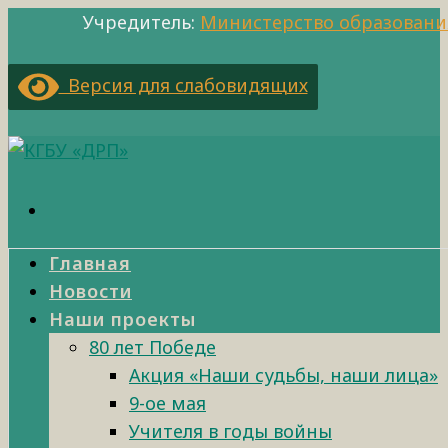
Учредитель:
Министерство образовани
Версия для слабовидящих
Главная
Новости
Наши проекты
80 лет Победе
Акция «Наши судьбы, наши лица»
9-ое мая
Учителя в годы войны