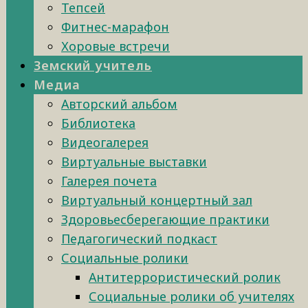
Тепсей
Фитнес-марафон
Хоровые встречи
Земский учитель
Медиа
Авторский альбом
Библиотека
Видеогалерея
Виртуальные выставки
Галерея почета
Виртуальный концертный зал
Здоровьесберегающие практики
Педагогический подкаст
Социальные ролики
Антитеррористический ролик
Социальные ролики об учителях