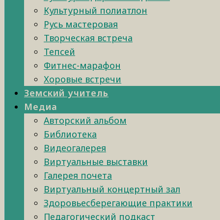
Культурный полиатлон
Русь мастеровая
Творческая встреча
Тепсей
Фитнес-марафон
Хоровые встречи
Земский учитель
Медиа
Авторский альбом
Библиотека
Видеогалерея
Виртуальные выставки
Галерея почета
Виртуальный концертный зал
Здоровьесберегающие практики
Педагогический подкаст