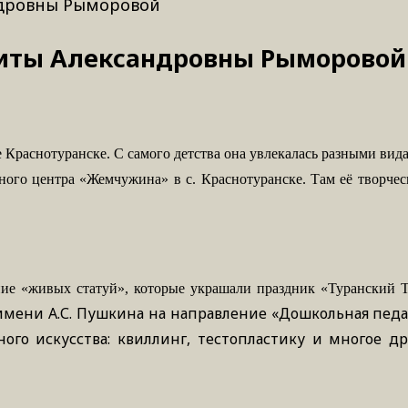
ндровны Рыморовой
риты Александровны Рыморовой
е
Краснотуранске.
С
самого
детства
она
увлекалась
разными
вид
ного центра «Жемчужина» в с. Краснотуранске. Там её творчес
 «живых статуй», которые украшали праздник «Туранский Тех
мени А.С. Пушкина на направление «Дошкольная педаг
ного искусства: квиллинг, тестопластику и многое 