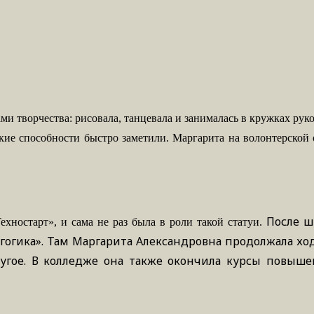
ами
творчества:
рисовала,
танцевала
и
занималась
в
кружках
руко
кие способности быстро заметили. Маргарита на волонтерской 
После ш
ностарт», и сама не раз была в роли такой статуи.
огика». Там Маргарита Александровна продолжала ход
другое. В колледже она также окончила курсы повыш