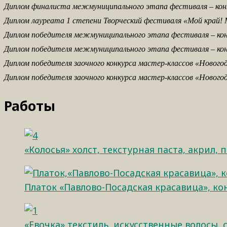
Диплом финалиста межмуниципального этапа фестиваля – конк
Диплом лауреата 1 степени Творческий фестиваля «Мой край! 
Диплом победителя межмуниципального этапа фестиваля – кон
Диплом победителя межмуниципального этапа фестиваля – кон
Диплом победителя заочного конкурса мастер-классов «Новогод
Диплом победителя заочного конкурса мастер-классов «Новогод
Работы
«Колосья» холст, текстурная паста, акрил, 
Платок «Павлово-Посадская красавица», кон
«Евочка» текстиль, искусственные волосы, с