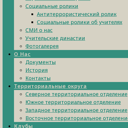
Социальные ролики
Антитеррористический ролик
Социальные ролики об учителях
СМИ о нас
Учительские династии
Фотогалерея
О Нас
Документы
История
Контакты
Территориальные округа
Северное территориальное отделение
Южное территориальное отделение
Западное территориальное отделение
Восточное территориальное отделени
Клубы