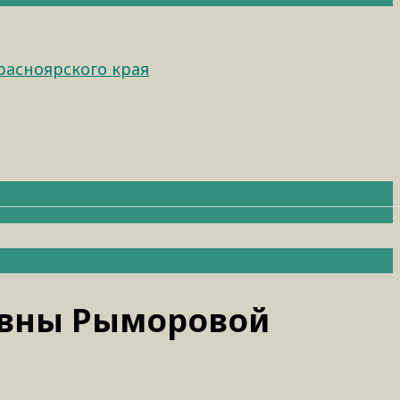
расноярского края
овны Рыморовой