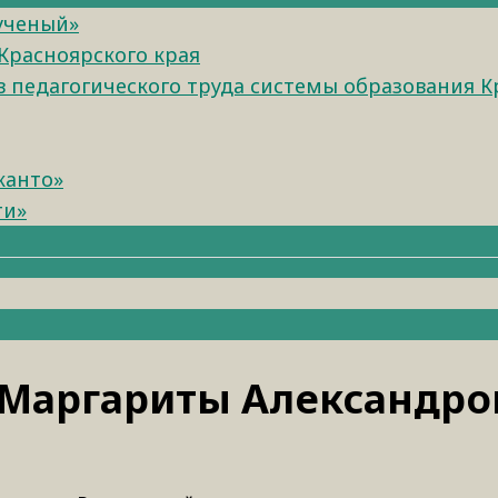
 ученый»
Красноярского края
педагогического труда системы образования К
канто»
ти»
а Маргариты Александр