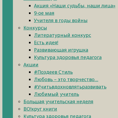
Акция «Наши судьбы, наши лица»
9-ое мая
Учителя в годы войны
Конкурсы
Литературный конкурс
Есть идея!
Развивающая игрушка
Культура здоровья педагога
Акции
#Поздеев Стиль
Любовь – это творчество…
#Учитьвдохновлятьразвивать
Любимый учитель
Большая учительская неделя
ВО!круг книги
Культура здоровья педагога