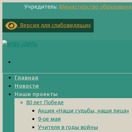
Учредитель:
Министерство образовани
Версия для слабовидящих
Главная
Новости
Наши проекты
80 лет Победе
Акция «Наши судьбы, наши лица»
9-ое мая
Учителя в годы войны