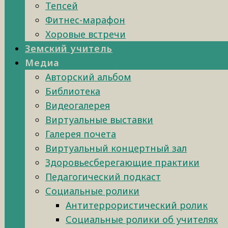
Тепсей
Фитнес-марафон
Хоровые встречи
Земский учитель
Медиа
Авторский альбом
Библиотека
Видеогалерея
Виртуальные выставки
Галерея почета
Виртуальный концертный зал
Здоровьесберегающие практики
Педагогический подкаст
Социальные ролики
Антитеррористический ролик
Социальные ролики об учителях