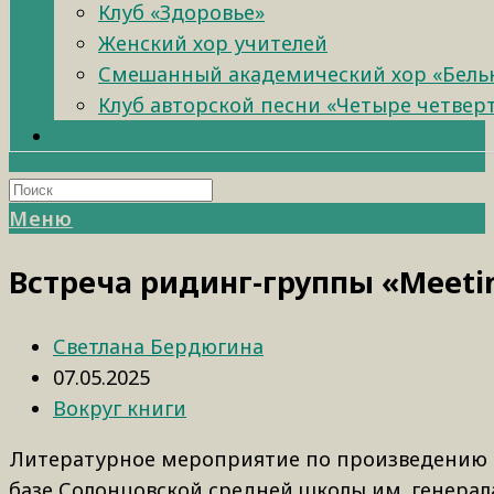
Клуб «Здоровье»
Женский хор учителей
Смешанный академический хор «Бель
Клуб авторской песни «Четыре четвер
Меню
Встреча ридинг-группы «Meetin
Светлана Бердюгина
07.05.2025
Вокруг книги
Литературное мероприятие по произведению Гэ
базе Солонцовской средней школы им. генерала С