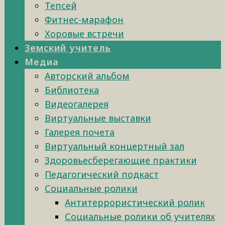
Тепсей
Фитнес-марафон
Хоровые встречи
Земский учитель
Медиа
Авторский альбом
Библиотека
Видеогалерея
Виртуальные выставки
Галерея почета
Виртуальный концертный зал
Здоровьесберегающие практики
Педагогический подкаст
Социальные ролики
Антитеррористический ролик
Социальные ролики об учителях