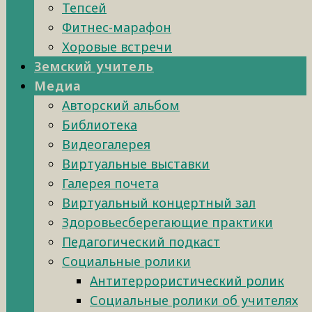
Тепсей
Фитнес-марафон
Хоровые встречи
Земский учитель
Медиа
Авторский альбом
Библиотека
Видеогалерея
Виртуальные выставки
Галерея почета
Виртуальный концертный зал
Здоровьесберегающие практики
Педагогический подкаст
Социальные ролики
Антитеррористический ролик
Социальные ролики об учителях