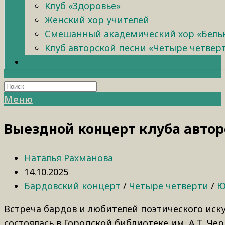
Клуб «Здоровье»
Женский хор учителей
Смешанный академический хор «Бель
Клуб авторской песни «Четыре четвер
Меню
Выездной концерт клуба автор
Наталья Рахманова
14.10.2025
Бардовский концерт
/
Четыре четверти
/
Ю
Встреча бардов и любителей поэтического иск
состоялась в Городской библиотеке им. А.Т. Че