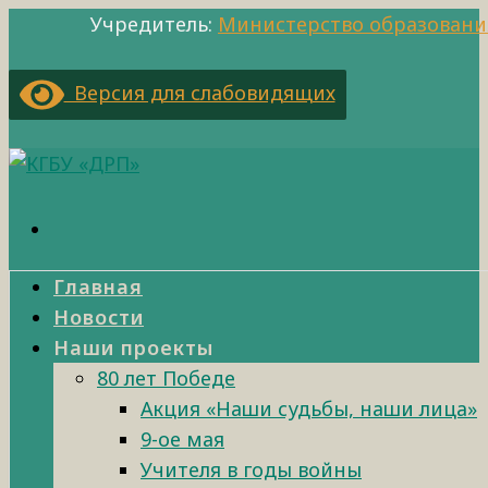
Учредитель:
Министерство образовани
Версия для слабовидящих
Главная
Новости
Наши проекты
80 лет Победе
Акция «Наши судьбы, наши лица»
9-ое мая
Учителя в годы войны