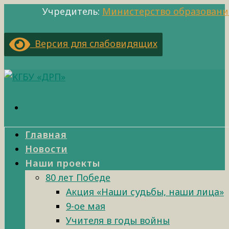
Учредитель:
Министерство образовани
Версия для слабовидящих
Главная
Новости
Наши проекты
80 лет Победе
Акция «Наши судьбы, наши лица»
9-ое мая
Учителя в годы войны