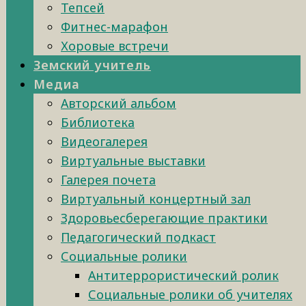
Тепсей
Фитнес-марафон
Хоровые встречи
Земский учитель
Медиа
Авторский альбом
Библиотека
Видеогалерея
Виртуальные выставки
Галерея почета
Виртуальный концертный зал
Здоровьесберегающие практики
Педагогический подкаст
Социальные ролики
Антитеррористический ролик
Социальные ролики об учителях