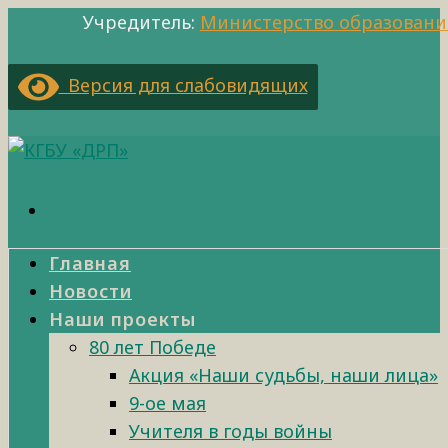
Учредитель:
Министерство образовани
Версия для слабовидящих
Главная
Новости
Наши проекты
80 лет Победе
Акция «Наши судьбы, наши лица»
9-ое мая
Учителя в годы войны