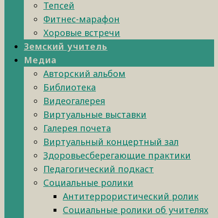
Тепсей
Фитнес-марафон
Хоровые встречи
Земский учитель
Медиа
Авторский альбом
Библиотека
Видеогалерея
Виртуальные выставки
Галерея почета
Виртуальный концертный зал
Здоровьесберегающие практики
Педагогический подкаст
Социальные ролики
Антитеррористический ролик
Социальные ролики об учителях