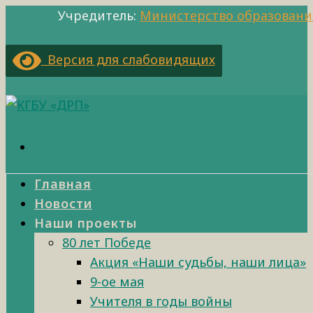
Учредитель:
Министерство образовани
Версия для слабовидящих
Главная
Новости
Наши проекты
80 лет Победе
Акция «Наши судьбы, наши лица»
9-ое мая
Учителя в годы войны