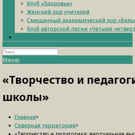
Клуб «Здоровье»
Женский хор учителей
Смешанный академический хор «Бель
Клуб авторской песни «Четыре четвер
Меню
«Творчество и педагог
школы»
Главная
>
Северная территория
>
«Творчество и педагогика: виртуальная вы