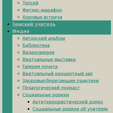
Тепсей
Фитнес-марафон
Хоровые встречи
Земский учитель
Медиа
Авторский альбом
Библиотека
Видеогалерея
Виртуальные выставки
Галерея почета
Виртуальный концертный зал
Здоровьесберегающие практики
Педагогический подкаст
Социальные ролики
Антитеррористический ролик
Социальные ролики об учителях