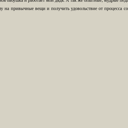
моя бабушка и работает мой дядя. А так же опытные, мудрые пед
ому на привычные вещи и получить удовольствие от процесса с