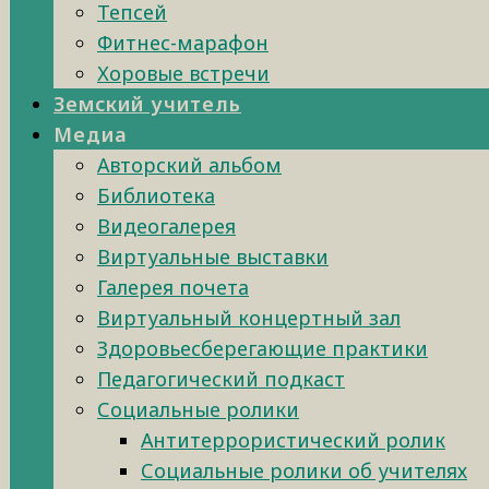
Тепсей
Фитнес-марафон
Хоровые встречи
Земский учитель
Медиа
Авторский альбом
Библиотека
Видеогалерея
Виртуальные выставки
Галерея почета
Виртуальный концертный зал
Здоровьесберегающие практики
Педагогический подкаст
Социальные ролики
Антитеррористический ролик
Социальные ролики об учителях