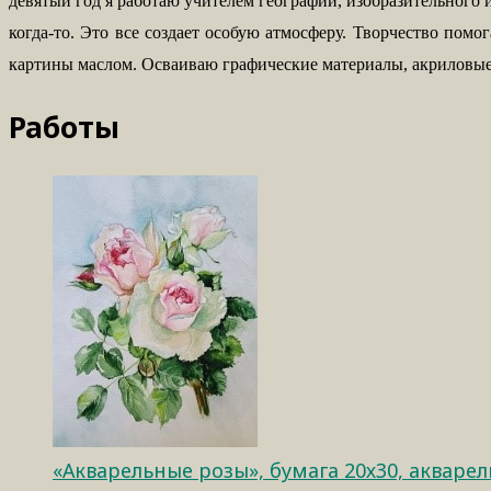
девятый год я работаю учителем географии, изобразительного и
когда-то. Это все создает особую атмосферу. Творчество пом
картины маслом. Осваиваю графические материалы, акриловые 
Работы
«Акварельные розы», бумага 20х30, акварел