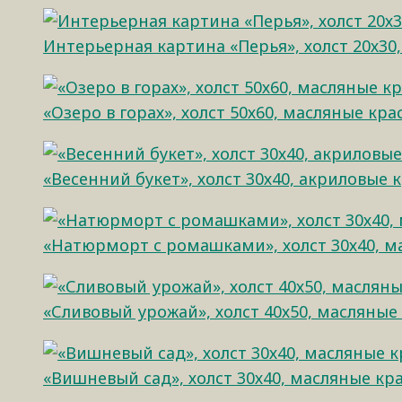
Интерьерная картина «Перья», холст 20х30,
«Озеро в горах», холст 50х60, масляные кра
«Весенний букет», холст 30х40, акриловые 
«Натюрморт с ромашками», холст 30х40, м
«Сливовый урожай», холст 40х50, масляные
«Вишневый сад», холст 30х40, масляные кр