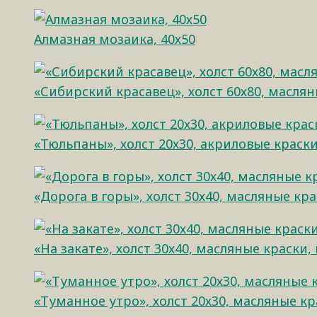
Алмазная мозаика, 40х50
«Сибирский красавец», холст 60х80, масля
«Тюльпаны», холст 20х30, акриловые краск
«Дорога в горы», холст 30х40, масляные кр
«На закате», холст 30х40, масляные краски,
«Туманное утро», холст 20х30, масляные кр