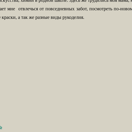
скусства, химии в родной школе. Здесь же трудились моя мама, 
огает мне отвлечься от повседневных забот, посмотреть по-нов
краски, а так же разные виды рукоделия.
ь