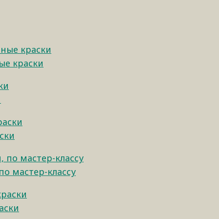
ные краски
и
аски
 по мастер-классу
аски