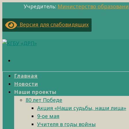
Учредитель:
Министерство образовани
Версия для слабовидящих
Главная
Новости
Наши проекты
80 лет Победе
Акция «Наши судьбы, наши лица»
9-ое мая
Учителя в годы войны