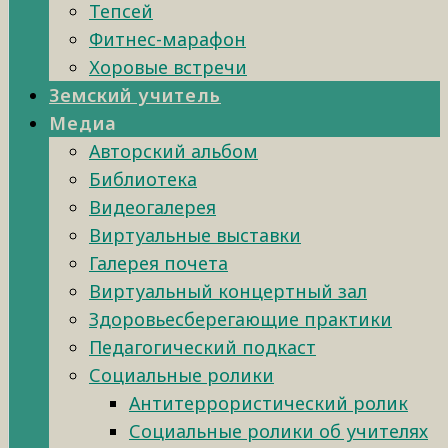
Тепсей
Фитнес-марафон
Хоровые встречи
Земский учитель
Медиа
Авторский альбом
Библиотека
Видеогалерея
Виртуальные выставки
Галерея почета
Виртуальный концертный зал
Здоровьесберегающие практики
Педагогический подкаст
Социальные ролики
Антитеррористический ролик
Социальные ролики об учителях