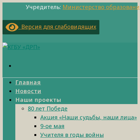
Учредитель:
Министерство образовани
Версия для слабовидящих
Главная
Новости
Наши проекты
80 лет Победе
Акция «Наши судьбы, наши лица»
9-ое мая
Учителя в годы войны