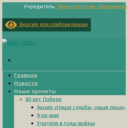
Учредитель:
Министерство образовани
Версия для слабовидящих
Главная
Новости
Наши проекты
80 лет Победе
Акция «Наши судьбы, наши лица»
9-ое мая
Учителя в годы войны