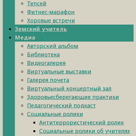
Тепсей
Фитнес-марафон
Хоровые встречи
Земский учитель
Медиа
Авторский альбом
Библиотека
Видеогалерея
Виртуальные выставки
Галерея почета
Виртуальный концертный зал
Здоровьесберегающие практики
Педагогический подкаст
Социальные ролики
Антитеррористический ролик
Социальные ролики об учителях