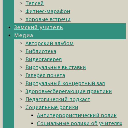
Тепсей
Фитнес-марафон
Хоровые встречи
Земский учитель
Медиа
Авторский альбом
Библиотека
Видеогалерея
Виртуальные выставки
Галерея почета
Виртуальный концертный зал
Здоровьесберегающие практики
Педагогический подкаст
Социальные ролики
Антитеррористический ролик
Социальные ролики об учителях