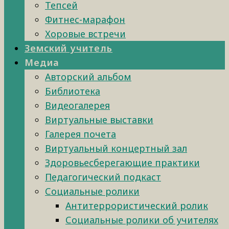
Тепсей
Фитнес-марафон
Хоровые встречи
Земский учитель
Медиа
Авторский альбом
Библиотека
Видеогалерея
Виртуальные выставки
Галерея почета
Виртуальный концертный зал
Здоровьесберегающие практики
Педагогический подкаст
Социальные ролики
Антитеррористический ролик
Социальные ролики об учителях