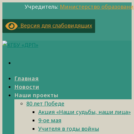
Учредитель:
Министерство образовани
Версия для слабовидящих
Главная
Новости
Наши проекты
80 лет Победе
Акция «Наши судьбы, наши лица»
9-ое мая
Учителя в годы войны