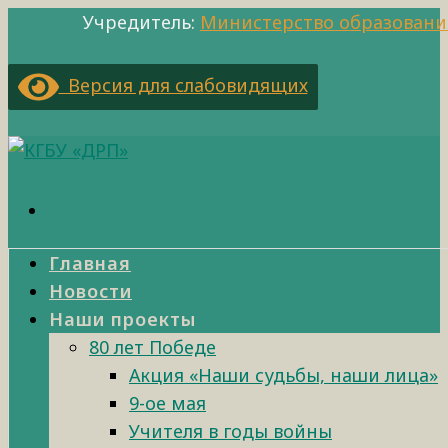
Учредитель:
Министерство образовани
Версия для слабовидящих
Главная
Новости
Наши проекты
80 лет Победе
Акция «Наши судьбы, наши лица»
9-ое мая
Учителя в годы войны