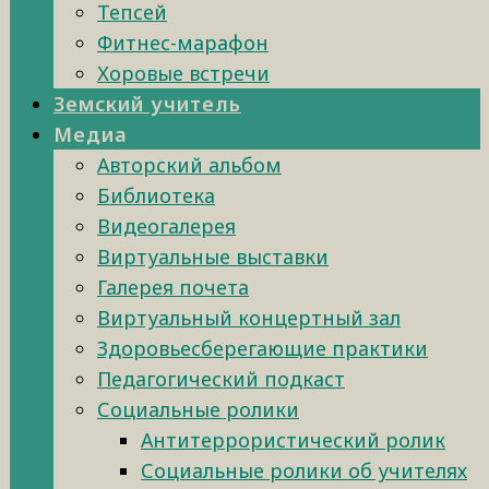
Тепсей
Фитнес-марафон
Хоровые встречи
Земский учитель
Медиа
Авторский альбом
Библиотека
Видеогалерея
Виртуальные выставки
Галерея почета
Виртуальный концертный зал
Здоровьесберегающие практики
Педагогический подкаст
Социальные ролики
Антитеррористический ролик
Социальные ролики об учителях