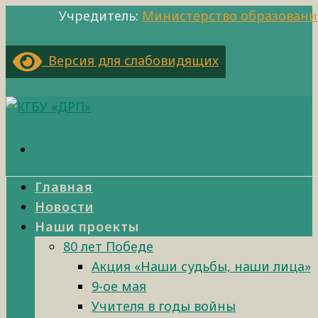
Учредитель:
Министерство образовани
Версия для слабовидящих
Главная
Новости
Наши проекты
80 лет Победе
Акция «Наши судьбы, наши лица»
9-ое мая
Учителя в годы войны