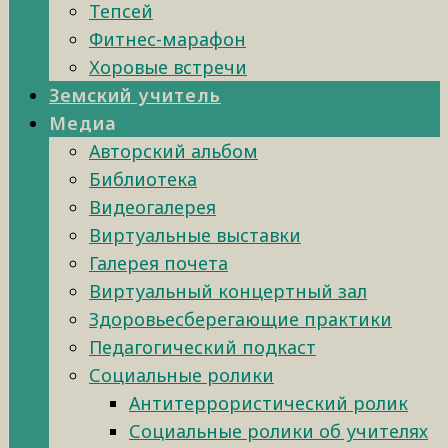
Тепсей
Фитнес-марафон
Хоровые встречи
Земский учитель
Медиа
Авторский альбом
Библиотека
Видеогалерея
Виртуальные выставки
Галерея почета
Виртуальный концертный зал
Здоровьесберегающие практики
Педагогический подкаст
Социальные ролики
Антитеррористический ролик
Социальные ролики об учителях