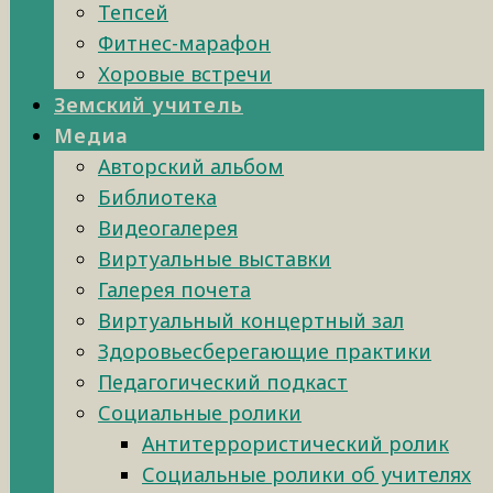
Тепсей
Фитнес-марафон
Хоровые встречи
Земский учитель
Медиа
Авторский альбом
Библиотека
Видеогалерея
Виртуальные выставки
Галерея почета
Виртуальный концертный зал
Здоровьесберегающие практики
Педагогический подкаст
Социальные ролики
Антитеррористический ролик
Социальные ролики об учителях