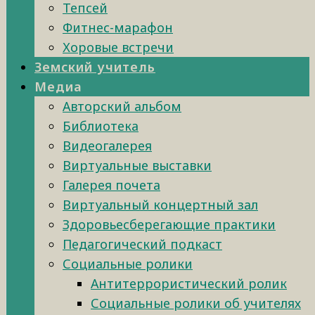
Тепсей
Фитнес-марафон
Хоровые встречи
Земский учитель
Медиа
Авторский альбом
Библиотека
Видеогалерея
Виртуальные выставки
Галерея почета
Виртуальный концертный зал
Здоровьесберегающие практики
Педагогический подкаст
Социальные ролики
Антитеррористический ролик
Социальные ролики об учителях