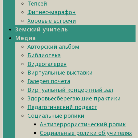
Тепсей
Фитнес-марафон
Хоровые встречи
Земский учитель
Медиа
Авторский альбом
Библиотека
Видеогалерея
Виртуальные выставки
Галерея почета
Виртуальный концертный зал
Здоровьесберегающие практики
Педагогический подкаст
Социальные ролики
Антитеррористический ролик
Социальные ролики об учителях