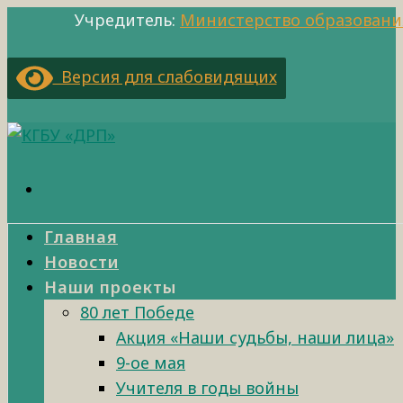
Учредитель:
Министерство образовани
Версия для слабовидящих
Главная
Новости
Наши проекты
80 лет Победе
Акция «Наши судьбы, наши лица»
9-ое мая
Учителя в годы войны