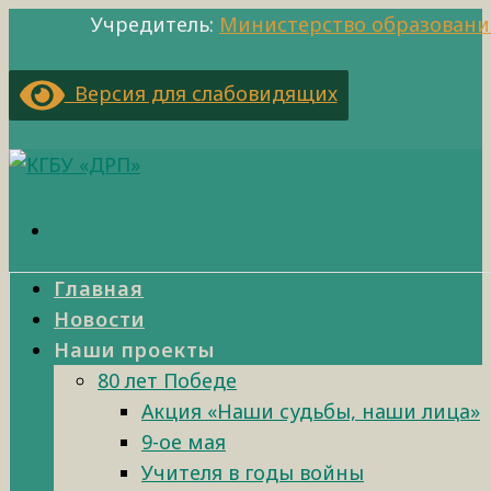
Учредитель:
Министерство образовани
Версия для слабовидящих
Главная
Новости
Наши проекты
80 лет Победе
Акция «Наши судьбы, наши лица»
9-ое мая
Учителя в годы войны