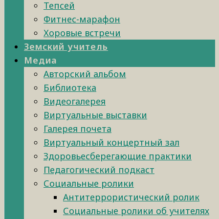
Тепсей
Фитнес-марафон
Хоровые встречи
Земский учитель
Медиа
Авторский альбом
Библиотека
Видеогалерея
Виртуальные выставки
Галерея почета
Виртуальный концертный зал
Здоровьесберегающие практики
Педагогический подкаст
Социальные ролики
Антитеррористический ролик
Социальные ролики об учителях