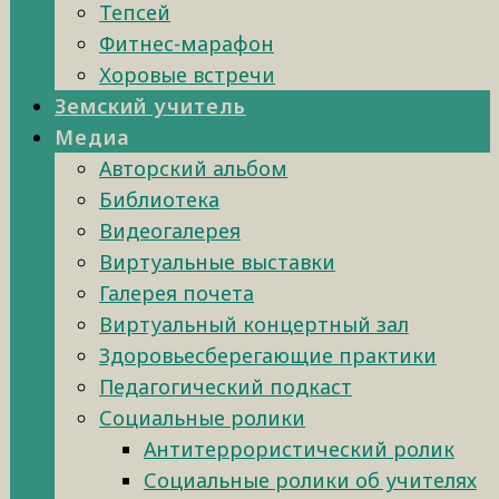
Тепсей
Фитнес-марафон
Хоровые встречи
Земский учитель
Медиа
Авторский альбом
Библиотека
Видеогалерея
Виртуальные выставки
Галерея почета
Виртуальный концертный зал
Здоровьесберегающие практики
Педагогический подкаст
Социальные ролики
Антитеррористический ролик
Социальные ролики об учителях