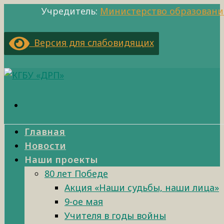
Учредитель:
Министерство образовани
Версия для слабовидящих
Главная
Новости
Наши проекты
80 лет Победе
Акция «Наши судьбы, наши лица»
9-ое мая
Учителя в годы войны