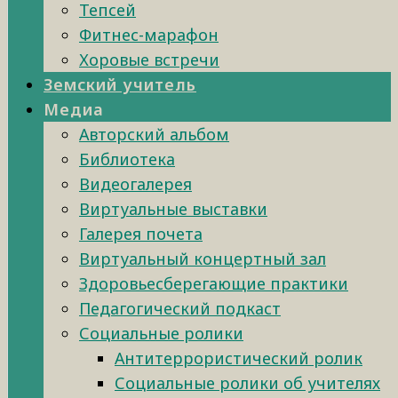
Тепсей
Фитнес-марафон
Хоровые встречи
Земский учитель
Медиа
Авторский альбом
Библиотека
Видеогалерея
Виртуальные выставки
Галерея почета
Виртуальный концертный зал
Здоровьесберегающие практики
Педагогический подкаст
Социальные ролики
Антитеррористический ролик
Социальные ролики об учителях