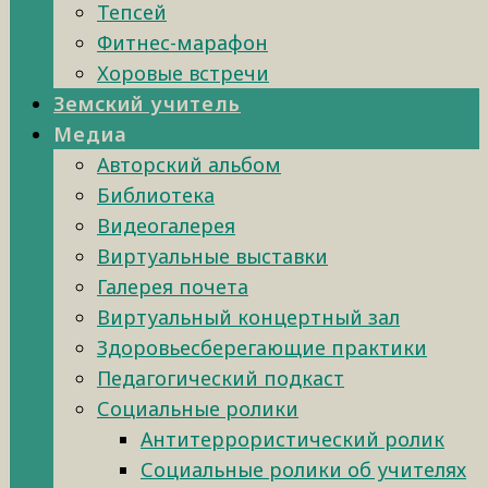
Тепсей
Фитнес-марафон
Хоровые встречи
Земский учитель
Медиа
Авторский альбом
Библиотека
Видеогалерея
Виртуальные выставки
Галерея почета
Виртуальный концертный зал
Здоровьесберегающие практики
Педагогический подкаст
Социальные ролики
Антитеррористический ролик
Социальные ролики об учителях