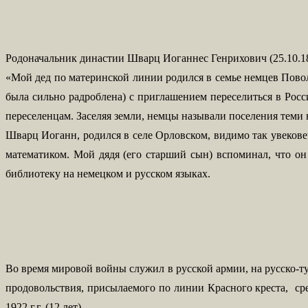
Родоначальник династии Шварц Иоганнес Генрихович (25.10.1
«Мой дед по материнской линии родился в семье немцев Повол
была сильно радроблена) с приглашением переселиться в Ро
переселенцам. Заселяя земли, немцы называли поселения теми 
Шварц Иоганн, родился в селе Орловском, видимо так увеков
математиком. Мой дядя (его старший сын) вспоминал, что он
библиотеку на немецком и русском языках.
Во время мировой войны служил в русской армии, на русско-тур
продовольствия, присылаемого по линии Красного креста, сре
1922 г.г. (12 лет).