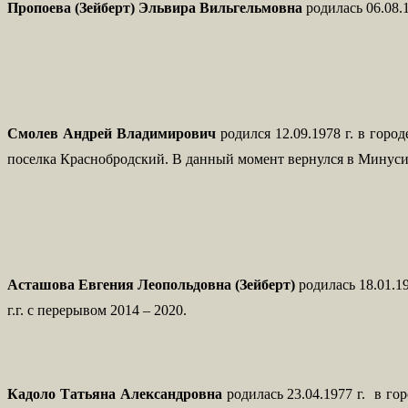
Пропоева (Зейберт) Эльвира Вильгельмовна
родилась 06.08.
С
молев Андрей Владимирович
родился 12.09.1978 г. в гор
поселка Краснобродский. В данный момент вернулся в Минусин
Асташова Евгения Леопольдовна (Зейберт)
родилась
18.01.
г.г. с перерывом 2014 – 2020.
Кадоло Татьяна Александровна
родилась 23.04.1977 г. в г