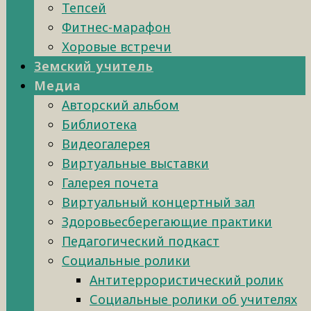
Тепсей
Фитнес-марафон
Хоровые встречи
Земский учитель
Медиа
Авторский альбом
Библиотека
Видеогалерея
Виртуальные выставки
Галерея почета
Виртуальный концертный зал
Здоровьесберегающие практики
Педагогический подкаст
Социальные ролики
Антитеррористический ролик
Социальные ролики об учителях