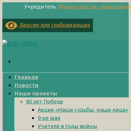
Учредитель:
Министерство образовани
Версия для слабовидящих
Главная
Новости
Наши проекты
80 лет Победе
Акция «Наши судьбы, наши лица»
9-ое мая
Учителя в годы войны