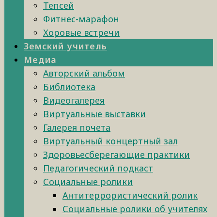
Тепсей
Фитнес-марафон
Хоровые встречи
Земский учитель
Медиа
Авторский альбом
Библиотека
Видеогалерея
Виртуальные выставки
Галерея почета
Виртуальный концертный зал
Здоровьесберегающие практики
Педагогический подкаст
Социальные ролики
Антитеррористический ролик
Социальные ролики об учителях