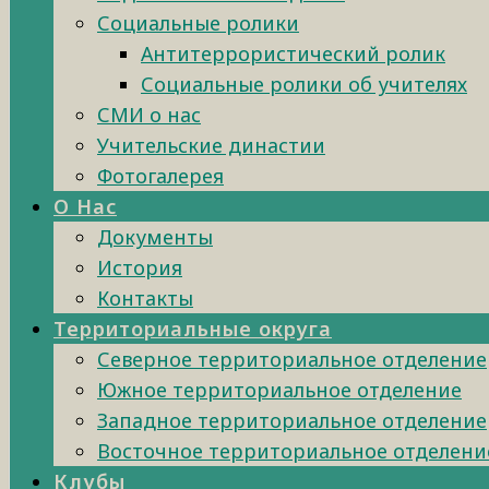
Социальные ролики
Антитеррористический ролик
Социальные ролики об учителях
СМИ о нас
Учительские династии
Фотогалерея
О Нас
Документы
История
Контакты
Территориальные округа
Северное территориальное отделение
Южное территориальное отделение
Западное территориальное отделение
Восточное территориальное отделени
Клубы