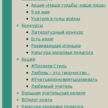
Акция «Наши судьбы, наши лица»
9-ое мая
Учителя в годы войны
Конкурсы
Литературный конкурс
Есть идея!
Развивающая игрушка
Культура здоровья педагога
Акции
#Поздеев Стиль
Любовь – это творчество…
#Учитьвдохновлятьразвивать
Любимый учитель
Большая учительская неделя
ВО!круг книги
Культура здоровья педагога