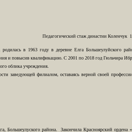
Педагогический стаж династии Коленчук 10
а
родилась в 1963 году в деревне Елга Большеулуйского рай
ния и повысив квалификацию. С 2001 по 2018 год Гюльчира Ибр
ного облика учреждения.
ости заведующей филиалом, оставаясь верной своей професс
га, Большеулуского района. Закончила Красноярский ордена «