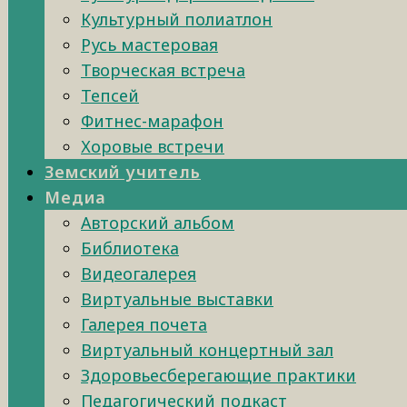
Культурный полиатлон
Русь мастеровая
Творческая встреча
Тепсей
Фитнес-марафон
Хоровые встречи
Земский учитель
Медиа
Авторский альбом
Библиотека
Видеогалерея
Виртуальные выставки
Галерея почета
Виртуальный концертный зал
Здоровьесберегающие практики
Педагогический подкаст