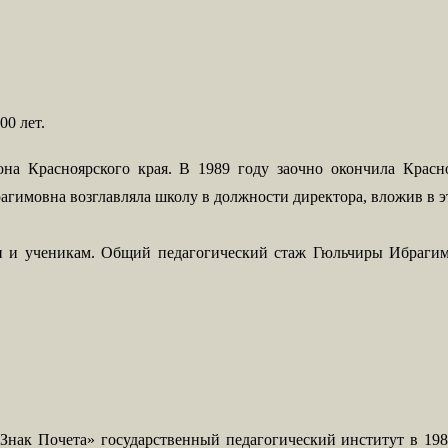
0 лет.
она Красноярского края.
В 1989 году заочно окончила Красн
агимовна возглавляла школу в должности директора, вложив в э
ии и ученикам. Общий педагогический стаж Гюльчиры Ибраги
Знак Почета» государственный педагогический институт в 198