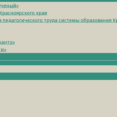
 ученый»
Красноярского края
педагогического труда системы образования К
канто»
ти»