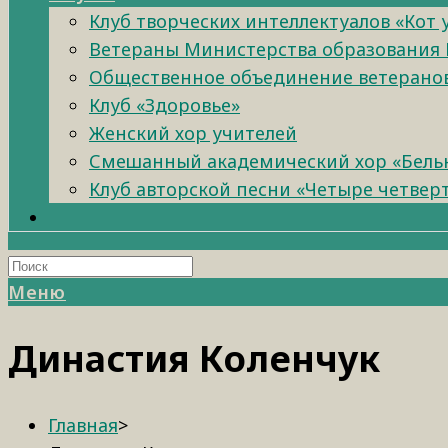
Клуб творческих интеллектуалов «Кот
Ветераны Министерства образования 
Общественное объединение ветеранов 
Клуб «Здоровье»
Женский хор учителей
Смешанный академический хор «Бель
Клуб авторской песни «Четыре четвер
Меню
Династия Коленчук
Главная
>