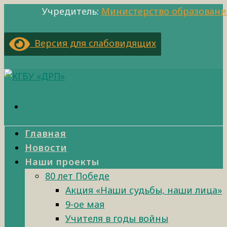
Учредитель:
Министерство образовани
Версия для слабовидящих
Главная
Новости
Наши проекты
80 лет Победе
Акция «Наши судьбы, наши лица»
9-ое мая
Учителя в годы войны