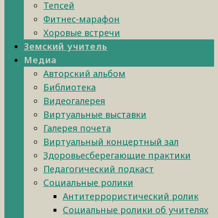
Тепсей
Фитнес-марафон
Хоровые встречи
Земский учитель
Медиа
Авторский альбом
Библиотека
Видеогалерея
Виртуальные выставки
Галерея почета
Виртуальный концертный зал
Здоровьесберегающие практики
Педагогический подкаст
Социальные ролики
Антитеррористический ролик
Социальные ролики об учителях