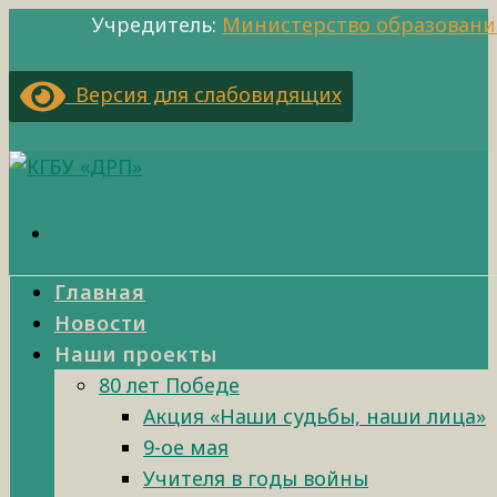
Учредитель:
Министерство образовани
Версия для слабовидящих
Главная
Новости
Наши проекты
80 лет Победе
Акция «Наши судьбы, наши лица»
9-ое мая
Учителя в годы войны