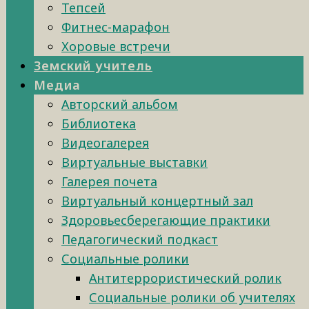
Тепсей
Фитнес-марафон
Хоровые встречи
Земский учитель
Медиа
Авторский альбом
Библиотека
Видеогалерея
Виртуальные выставки
Галерея почета
Виртуальный концертный зал
Здоровьесберегающие практики
Педагогический подкаст
Социальные ролики
Антитеррористический ролик
Социальные ролики об учителях