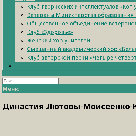
Клуб творческих интеллектуалов «Кот
Ветераны Министерства образования 
Общественное объединение ветеранов 
Клуб «Здоровье»
Женский хор учителей
Смешанный академический хор «Бель
Клуб авторской песни «Четыре четвер
Меню
Династия Лютовы-Моисеенко-