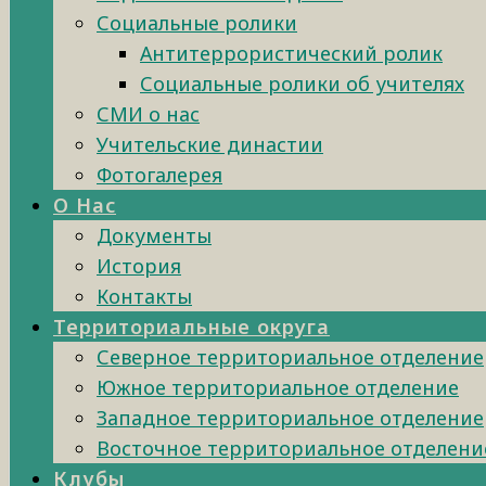
Социальные ролики
Антитеррористический ролик
Социальные ролики об учителях
СМИ о нас
Учительские династии
Фотогалерея
О Нас
Документы
История
Контакты
Территориальные округа
Северное территориальное отделение
Южное территориальное отделение
Западное территориальное отделение
Восточное территориальное отделени
Клубы