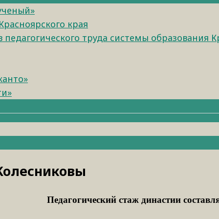
 ученый»
Красноярского края
педагогического труда системы образования К
канто»
ти»
Колесниковы
Педагогический стаж династии составляе