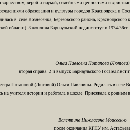
творчеством, верой и наукой, семейными ценностями и христианс
учреждениями образования и культуры городов Красноярска и Со
родилась в селе Вознесенка, Берёзовского района, Красноярского
й области). Закончила Барнаульский пединститут в 1934-36гг. 
Ольга Павловна Потапова (Лютова)
вторая справа. 2-й выпуск Барнаульского ГосПедИнстит
сестра Потаповой (Лютовой) Ольги Павловны. Родилась в селе Во
ь на учителя истории и работала в школе. Приезжала к родным в
Валентина Николаевна Моисеенко
после окончания КГПУ им. Астафьев