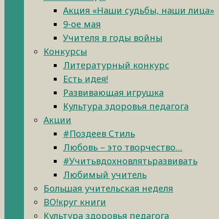
Акция «Наши судьбы, наши лица»
9-ое мая
Учителя в годы войны
Конкурсы
Литературный конкурс
Есть идея!
Развивающая игрушка
Культура здоровья педагога
Акции
#Поздеев Стиль
Любовь – это творчество…
#Учитьвдохновлятьразвивать
Любимый учитель
Большая учительская неделя
ВО!круг книги
Культура здоровья педагога