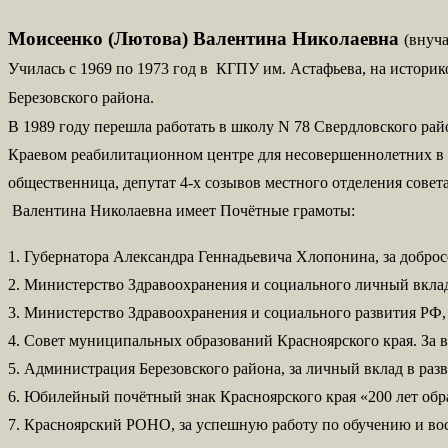
Моисеенко (Лютова) Валентина Николаевна
(внуча
Училась с 1969 по 1973 год в КГПУ им. Астафьева, на историко
Березовского района.
В 1989 году перешла работать в школу N 78 Свердловского райо
Краевом реабилитационном центре для несовершеннолетних в с
общественница, депутат 4-х созывов местного отделения совет
Валентина Николаевна имеет Почётные грамоты:
1. Губернатора Александра Геннадьевича Хлопонина, за доброс
2. Министерство Здравоохранения и социального личный вклад 
3. Министерство Здравоохранения и социального развития РФ, о
4. Совет муниципальных образований Красноярского края. За вк
5. Администрация Березовского района, за личный вклад в разв
6. Юбилейный почётный знак Красноярского края «200 лет обра
7. Красноярский РОНО, за успешную работу по обучению и вос