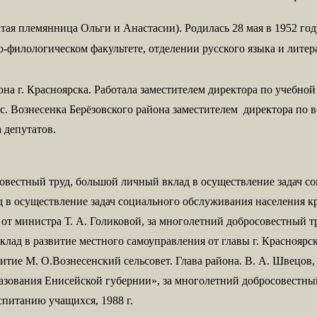
тая племянница Ольги и Анастасии). Родилась 28 мая в 1952 год
-филологическом факультете, отделении русского языка и литерат
на г. Красноярска. Работала заместителем директора по учебной
. Вознесенка Берёзовского района заместителем директора по в
а депутатов.
овестный труд, большой личный вклад в осуществление задач со
в осуществление задач социального обслуживания населения кра
т министра Т. А. Голиковой, за многолетний добросовестный тру
лад в развитие местного самоуправления от главы г. Красноярска
итие М. О.Вознесенский сельсовет. Глава района. В. А. Швецов, 
зования Енисейской губернии», за многолетний добросовестный 
питанию учащихся, 1988 г.