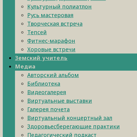
Культурный полиатлон
Русь мастеровая
Творческая встреча
Тепсей
Фитнес-марафон
Хоровые встречи
Земский учитель
Медиа
Авторский альбом
Библиотека
Видеогалерея
Виртуальные выставки
Галерея почета
Виртуальный концертный зал
Здоровьесберегающие практики
Педагогический подкаст