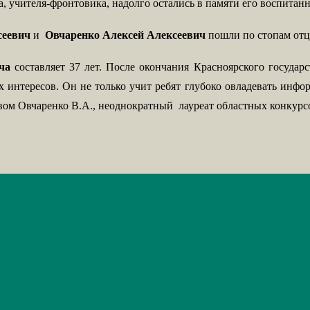
, учителя-фронтовика, надолго остались в памяти его воспитан
сеевич
и
Овчаренко Алексей Алексеевич
пошли по стопам отца
ча
составляет 37 лет. После окончания Красноярского государс
 интересов. Он не только учит ребят глубоко овладевать инф
вом Овчаренко В.А., неоднократный
лауреат областных конкурс