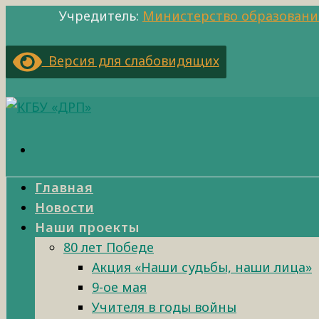
Учредитель:
Министерство образовани
Версия для слабовидящих
Главная
Новости
Наши проекты
80 лет Победе
Акция «Наши судьбы, наши лица»
9-ое мая
Учителя в годы войны