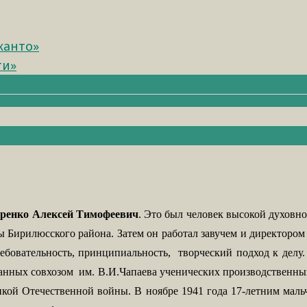
канто»
ти»
ренко Алексей Тимофеевич
.
Это был человек высокой духовной
ы Бирилюсского района. Затем он работал завучем и директоро
ебовательность, принципиальность,
творческий подход к делу
данных совхозом
им. В.И.Чапаева ученических производственны
ой Отечественной войны. В ноябре 1941 года 17-летним мальчи