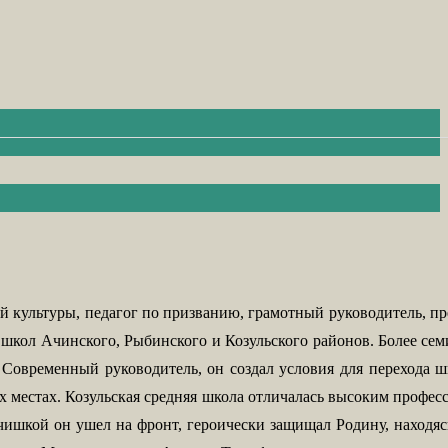
 культуры, педагог по призванию, грамотный руководитель, пре
м школ Ачинского, Рыбинского и Козульского районов.
Более сем
.
Современный руководитель, он создал условия для перехода ш
х местах.
Козульская средняя школа отличалась высоким профе
шкой он ушел на фронт, героически защищал Родину, находясь