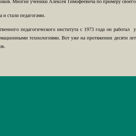
ников. Многие ученики Алексея Тимофеевича по примеру своего
 и стали педагогами.
твенного педагогического института с 1973 года он работал
у
ормационными технологиями. Вот уже на протяжении десяти лет
ов.