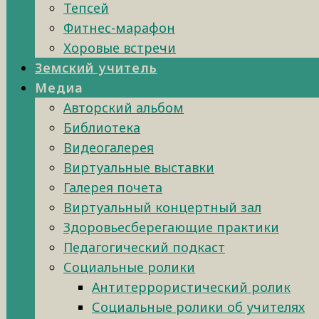
Тепсей
Фитнес-марафон
Хоровые встречи
Земский учитель
Медиа
Авторский альбом
Библиотека
Видеогалерея
Виртуальные выставки
Галерея почета
Виртуальный концертный зал
Здоровьесберегающие практики
Педагогический подкаст
Социальные ролики
Антитеррористический ролик
Социальные ролики об учителях