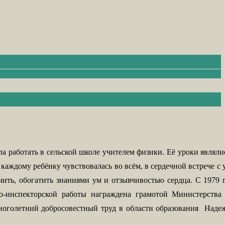
а работать в сельской школе учителем физики. Её уроки являли
аждому ребёнку чувствовалась во всём, в сердечной встрече с
чить, обогатить знаниями ум и отзывчивостью сердца. С 1979 
но-инспекторской работы награждена грамотой Министерств
оголетний добросовестный труд в области образования
Надеж