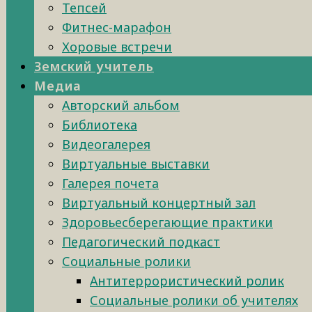
Тепсей
Фитнес-марафон
Хоровые встречи
Земский учитель
Медиа
Авторский альбом
Библиотека
Видеогалерея
Виртуальные выставки
Галерея почета
Виртуальный концертный зал
Здоровьесберегающие практики
Педагогический подкаст
Социальные ролики
Антитеррористический ролик
Социальные ролики об учителях