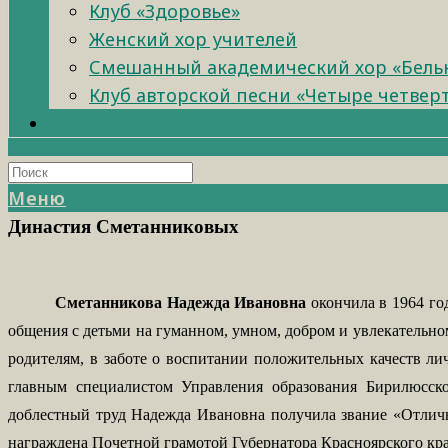
Клуб «Здоровье»
Женский хор учителей
Смешанный академический хор «Бель
Клуб авторской песни «Четыре четвер
Меню
Династия Сметанниковых
Сметанникова Надежда Ивановна
окончила в 1964 го
общения с детьми на гуманном, умном, добром и увлекательно
родителям, в заботе о воспитании положительных качеств лич
главным специалистом Управления образования Бирилюсск
доблестный труд Надежда Ивановна получила звание «Отличн
награждена Почетной грамотой Губернатора Красноярского края