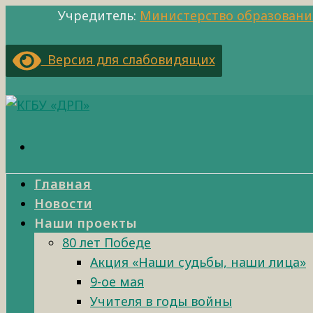
Учредитель:
Министерство образовани
Версия для слабовидящих
Главная
Новости
Наши проекты
80 лет Победе
Акция «Наши судьбы, наши лица»
9-ое мая
Учителя в годы войны