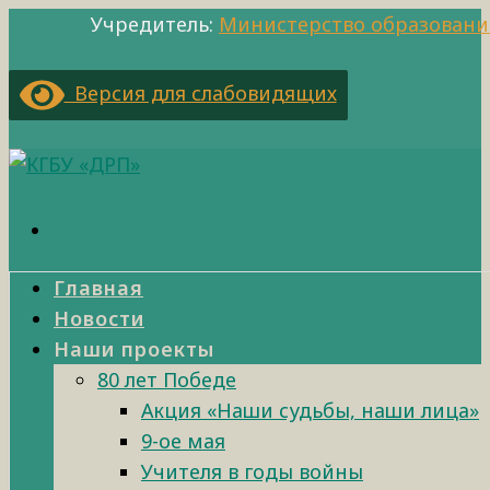
Учредитель:
Министерство образовани
Версия для слабовидящих
Главная
Новости
Наши проекты
80 лет Победе
Акция «Наши судьбы, наши лица»
9-ое мая
Учителя в годы войны