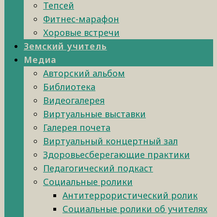
Тепсей
Фитнес-марафон
Хоровые встречи
Земский учитель
Медиа
Авторский альбом
Библиотека
Видеогалерея
Виртуальные выставки
Галерея почета
Виртуальный концертный зал
Здоровьесберегающие практики
Педагогический подкаст
Социальные ролики
Антитеррористический ролик
Социальные ролики об учителях